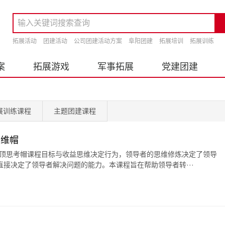
拓展活动
团建活动
公司团建活动方案
阜阳团建
拓展培训
拓展训练
案
拓展游戏
军事拓展
党建团建
展训练课程
主题团建课程
思维帽
六顶思考帽课程目标与收益思维决定行为，领导者的思维修炼决定了领导
接决定了领导者解决问题的能力。本课程旨在帮助领导者转···