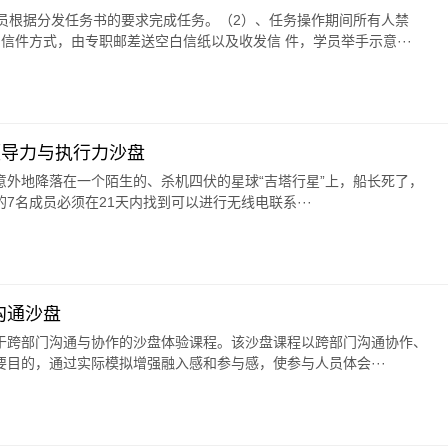
人员根据分发任务书的要求完成任务。（2）、任务操作期间所有人禁
信件方式，由专职邮差送空白信纸以及收发信 件，学员举手示意···
领导力与执行力沙盘
意外地降落在一个陌生的、杀机四伏的星球“吉塔行星”上，船长死了，
7名成员必须在21天内找到可以进行无线电联系···
沟通沙盘
于跨部门沟通与协作的沙盘体验课程。该沙盘课程以跨部门沟通协作、
目的，通过实际模拟增强融入感和参与感，使参与人员体会···